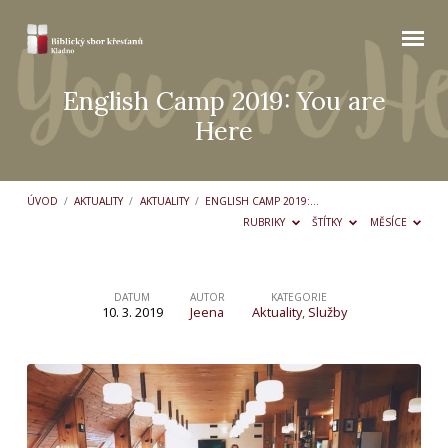
English Camp 2019: You are
Here
ÚVOD
/
AKTUALITY
/
AKTUALITY
/
ENGLISH CAMP 2019:…
RUBRIKY
ŠTÍTKY
MĚSÍCE
DATUM
AUTOR
KATEGORIE
10. 3. 2019
Jeena
Aktuality
,
Služby
English
Camp
2019:
You
are