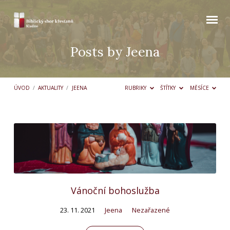
Posts by Jeena
ÚVOD
/
AKTUALITY
/
JEENA
RUBRIKY
ŠTÍTKY
MĚSÍCE
Posts
by
Jeena
Vánoční bohoslužba
23. 11. 2021
Jeena
Nezařazené