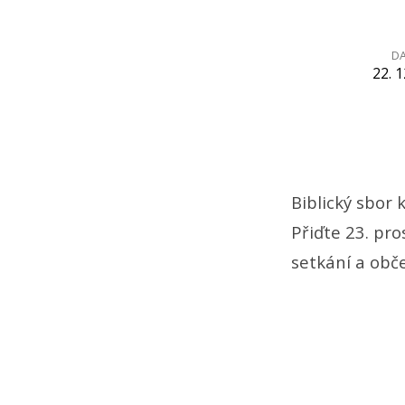
D
22. 1
Vánoce
2019
Biblický sbor
Přiďte 23. pro
setkání a obče