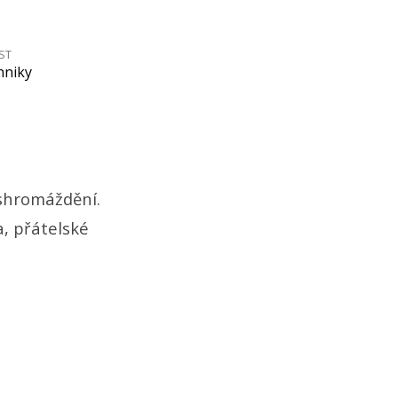
ST
hniky
 shromáždění.
a, přátelské