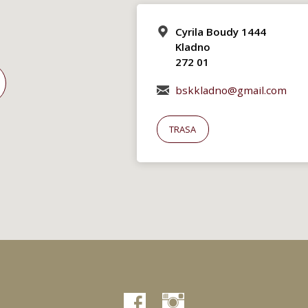
Cyrila Boudy 1444
Kladno
272 01
bskkladno@gmail.com
TRASA