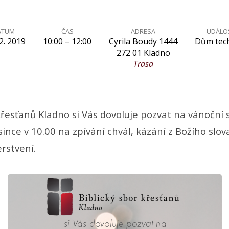
ATUM
ČAS
ADRESA
UDÁLO
2. 2019
10:00 – 12:00
Cyrila Boudy 1444
Dům tec
272 01 Kladno
Trasa
 křesťanů Kladno si Vás dovoluje pozvat na vánoční
since v 10.00 na zpívání chvál, kázání z Božího slov
rstvení.