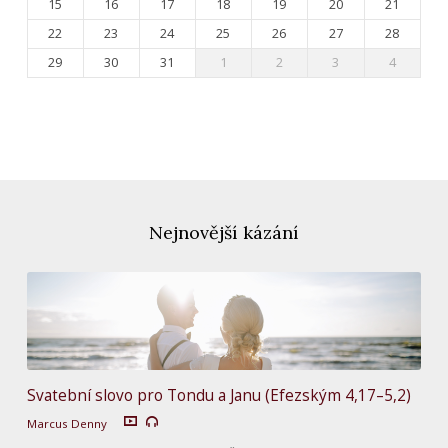
15
16
17
18
19
20
21
22
23
24
25
26
27
28
29
30
31
1
2
3
4
Nejnovější kázání
Svatební slovo pro Tondu a Janu (Efezským 4,17–5,2)
Marcus Denny