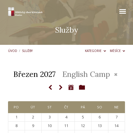
Služby
ÚVOD
/
SLUŽBY
KATEGORIE
MĚSÍCE
Březen 2027
English Camp
Služby
PO
ÚT
ST
ČT
PÁ
SO
NE
1
2
3
4
5
6
7
8
9
10
11
12
13
14