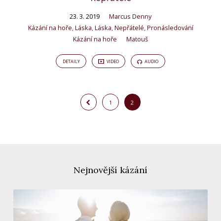
23. 3. 2019
Marcus Denny
Kázání na hoře
,
Láska
,
Láska
,
Nepřátelé
,
Pronásledování
Kázání na hoře
Matouš
DETAILY
VIDEO
AUDIO
1
2
Nejnovější kázání