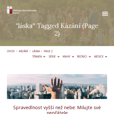
"láska" Tagged Kázání
(Page
2)
ÚVOD
/
KÁZÁNÍ
/
LÁSKA
/
PAGE 2
TÉMATA
SÉRIE
KNIHY
ŘEČNÍCI
MĚSÍCE
"láska"
Tagged
Kázání
(Page
2)
Spravedlnost vyšší než nebe: Milujte své
nepřátele