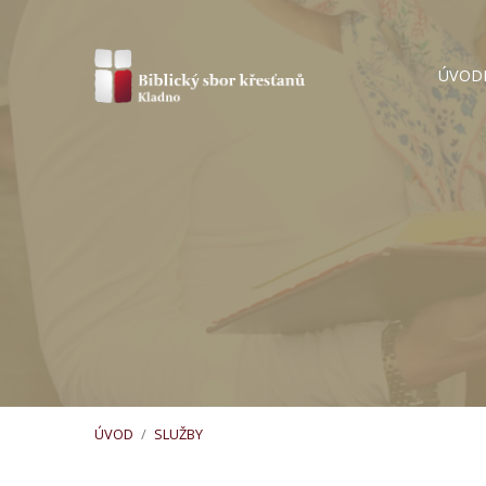
ÚVOD
ÚVOD
/
SLUŽBY