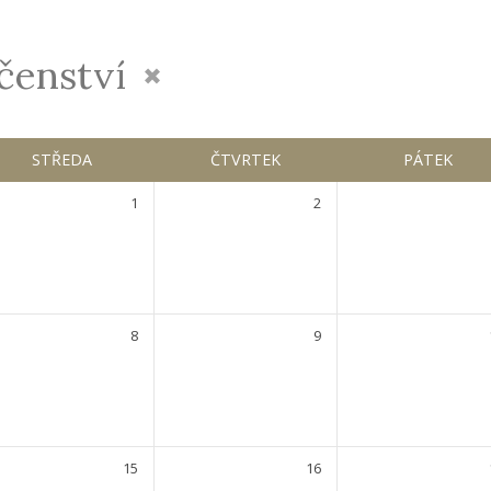
čenství
STŘEDA
ČTVRTEK
PÁTEK
1
2
8
9
15
16