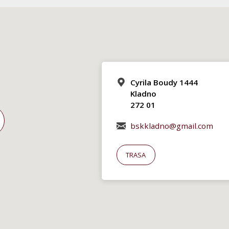
Cyrila Boudy 1444
Kladno
272 01
bskkladno@gmail.com
TRASA