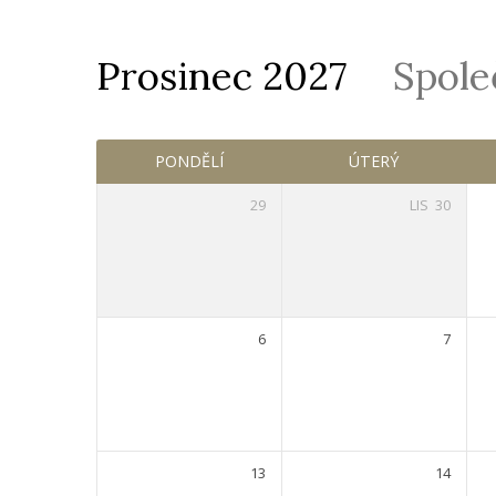
Prosinec 2027
Spole
Služby
PONDĚLÍ
ÚTERÝ
29
LIS
30
6
7
13
14