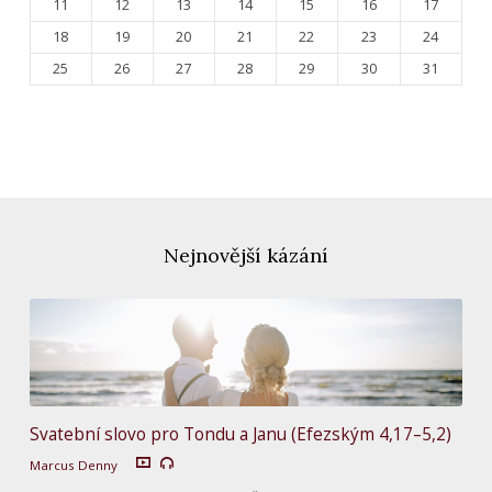
11
12
13
14
15
16
17
18
19
20
21
22
23
24
25
26
27
28
29
30
31
Nejnovější kázání
Svatební slovo pro Tondu a Janu (Efezským 4,17–5,2)
Marcus Denny