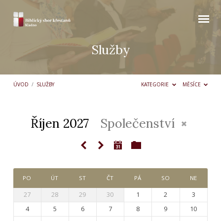
Služby
ÚVOD
/
SLUŽBY
KATEGORIE
MĚSÍCE
Říjen 2027
Společenství
Služby
PO
ÚT
ST
ČT
PÁ
SO
NE
27
28
29
30
1
2
3
4
5
6
7
8
9
10