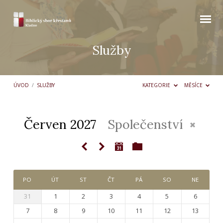
Služby
ÚVOD
/
SLUŽBY
KATEGORIE
MĚSÍCE
Červen 2027
Společenství
Služby
PO
ÚT
ST
ČT
PÁ
SO
NE
31
1
2
3
4
5
6
7
8
9
10
11
12
13