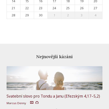
14
15
16
17
18
19
20
21
22
23
24
25
26
27
28
29
30
1
2
3
4
Nejnovější kázání
Svatební slovo pro Tondu a Janu (Efezským 4,17–5,2)
Marcus Denny