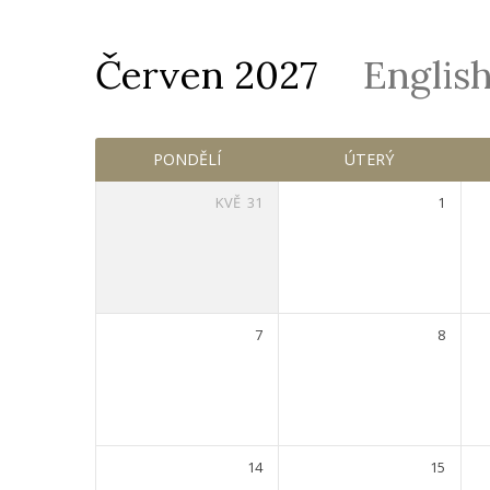
Červen 2027
Englis
Služby
PONDĚLÍ
ÚTERÝ
KVĚ
31
1
7
8
14
15