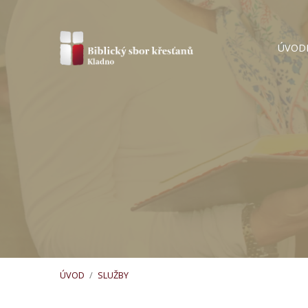
ÚVOD
ÚVOD
/
SLUŽBY