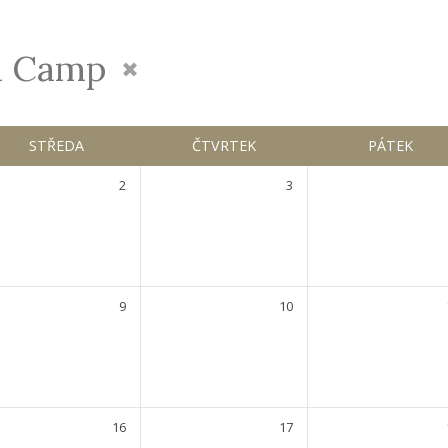
h Camp
STŘEDA
ČTVRTEK
PÁTEK
2
3
9
10
16
17