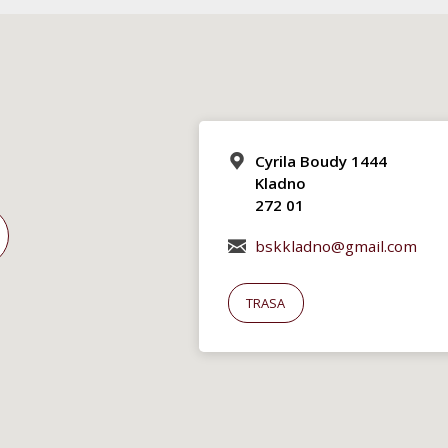
Cyrila Boudy 1444
Kladno
272 01
bskkladno@gmail.com
TRASA