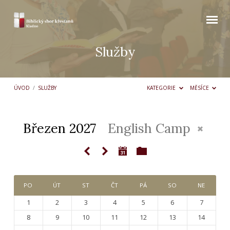
Služby
ÚVOD
/
SLUŽBY
KATEGORIE
MĚSÍCE
Březen 2027
English Camp
Služby
PO
ÚT
ST
ČT
PÁ
SO
NE
1
2
3
4
5
6
7
8
9
10
11
12
13
14