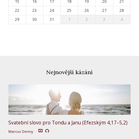
15
16
17
18
19
20
21
22
23
24
25
26
27
28
29
30
31
1
2
3
4
Nejnovější kázání
Svatební slovo pro Tondu a Janu (Efezským 4,17–5,2)
Marcus Denny