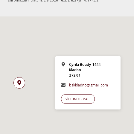
shromáždění Datum: 2.8.2026 Text: Efezským 4,17–5,2
Cyrila Boudy 1444
Kladno
272 01
bskkladno@gmail.com
VÍCE INFORMACÍ