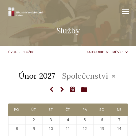
Služby
ÚVOD
/
SLUŽBY
KATEGORIE
MĚSÍCE
Únor 2027
Společenství
Služby
PO
ÚT
ST
ČT
PÁ
SO
NE
1
2
3
4
5
6
7
8
9
10
11
12
13
14