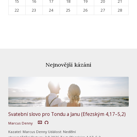
15
16
17
18
19
20
21
22
23
24
25
26
27
28
Nejnovější kázání
Svatební slovo pro Tondu a Janu (Efezským 4,17–5,2)
Marcus Denny
Kazatel: Marcus Denny Událost: Nedělní