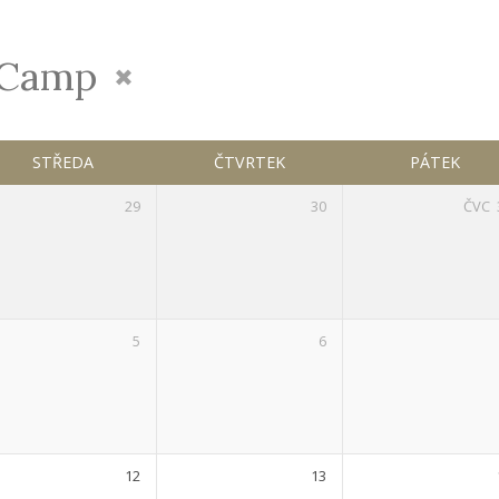
 Camp
STŘEDA
ČTVRTEK
PÁTEK
29
30
ČVC
5
6
12
13