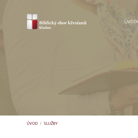
ÚVOD
ÚVOD
/
SLUŽBY