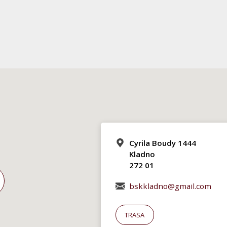
Cyrila Boudy 1444
Kladno
272 01
bskkladno@gmail.com
TRASA